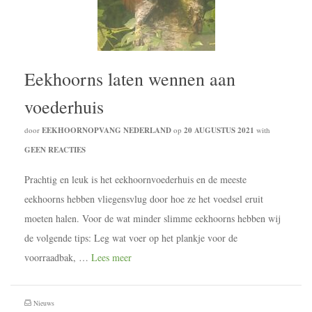
Eekhoorns laten wennen aan
voederhuis
door
EEKHOORNOPVANG NEDERLAND
op
20 AUGUSTUS 2021
with
GEEN REACTIES
Prachtig en leuk is het eekhoornvoederhuis en de meeste
eekhoorns hebben vliegensvlug door hoe ze het voedsel eruit
moeten halen. Voor de wat minder slimme eekhoorns hebben wij
de volgende tips: Leg wat voer op het plankje voor de
voorraadbak, …
Lees meer
Nieuws