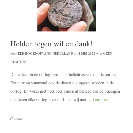
Helden tegen wil en dank!
door
EEKHOORNOPVANG NEDERLAND
op
4 MEI 2021
with
GEEN
REACTIES
Dierenleed in de oorlog, een onderbelicht aspect van de oorlog.
Eer daarom vanavond ook de dieren die ingezet worden in de
oorlog. Er wordt niet heel veel aandacht besteed aan de bijdragen
die dieren elke oorlog leveren. Laten wij met …
Lees meer
Nieuws