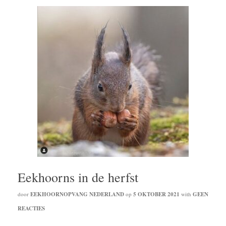
Eekhoorns in de herfst
door
EEKHOORNOPVANG NEDERLAND
op
5 OKTOBER 2021
with
GEEN
REACTIES