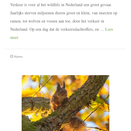
Verkeer is voor al het wildlife in Nederland een groot gevaar.
Jaarlijks sterven miljoenen dieren groot en klein, van insecten op
ramen, tot wolven en vossen aan toe, door het verkeer in
Nederland. Op een dag dat de verkeersslachtoffers, en …
Lees
meer
Nieuws