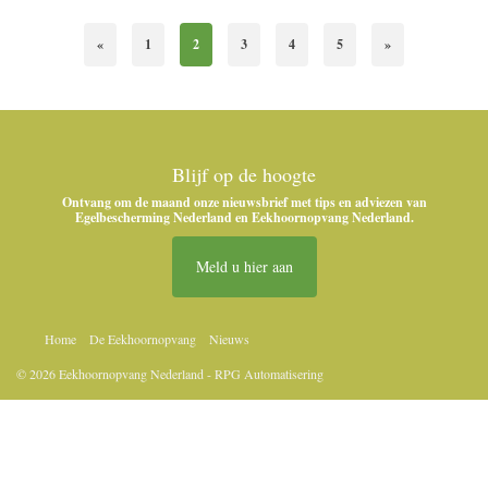
«
1
2
3
4
5
»
Blijf op de hoogte
Ontvang om de maand onze nieuwsbrief met tips en adviezen van
Egelbescherming Nederland en Eekhoornopvang Nederland.
Meld u hier aan
Home
De Eekhoornopvang
Nieuws
© 2026 Eekhoornopvang Nederland - RPG Automatisering