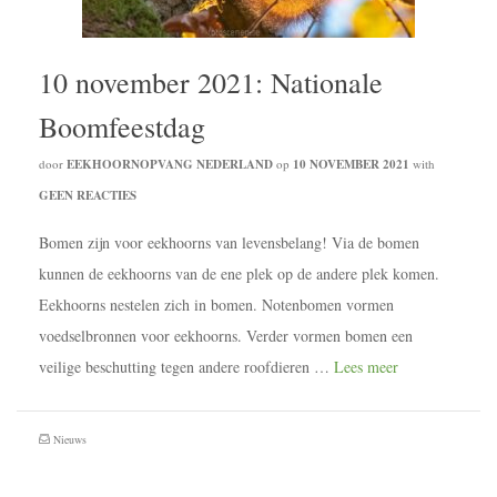
10 november 2021: Nationale
Boomfeestdag
door
EEKHOORNOPVANG NEDERLAND
op
10 NOVEMBER 2021
with
GEEN REACTIES
Bomen zijn voor eekhoorns van levensbelang! Via de bomen
kunnen de eekhoorns van de ene plek op de andere plek komen.
Eekhoorns nestelen zich in bomen. Notenbomen vormen
voedselbronnen voor eekhoorns. Verder vormen bomen een
veilige beschutting tegen andere roofdieren …
Lees meer
Nieuws