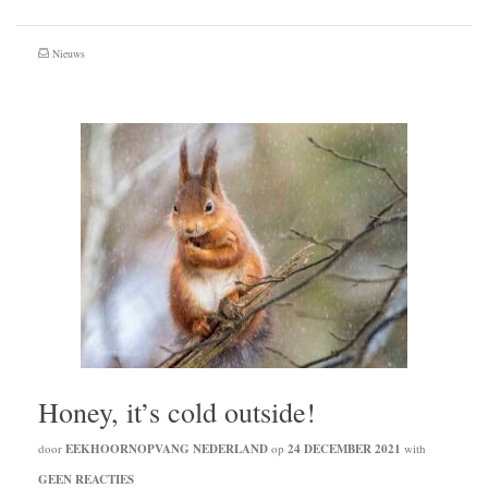
Nieuws
Honey, it’s cold outside!
door
EEKHOORNOPVANG NEDERLAND
op
24 DECEMBER 2021
with
GEEN REACTIES