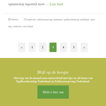
opnamestop ingesteld moet …
Lees meer
Nieuws
eekhoorn
,
eekhoornopvang nederland
,
egelbescherming nederland
,
open
dag
,
toekomst voor dieren
«
1
2
3
4
5
»
Blijf op de hoogte
Ontvang om de maand onze nieuwsbrief met tips en adviezen van
Egelbescherming Nederland en Eekhoornopvang Nederland.
Meld u hier aan