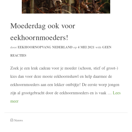
Moederdag ook voor
eekhoornmoeders!
door
EEKHOORNOPVANG NEDERLAND
op
4 MEI 2021
with
GEEN
REACTIES
Zoek je een leuk cadeau voor je moeder (schoon, stief of groot-)
kies dan voor deze mooie eekhoornshawl en help daarmee de
eekhoornmoeders aan een lekker ontbijtje! De eerste worp jongen
zijn al grootgebracht door de eekhoornmoeders en is vaak …
Lees
meer
Nieuws